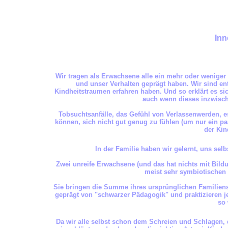
Inn
Wir tragen als Erwachsene alle ein mehr oder weniger
und unser Verhalten geprägt haben. Wir sind en
Kindheitstraumen erfahren haben. Und so erklärt es s
auch wenn dieses inzwisch
Tobsuchtsanfälle, das Gefühl von Verlassenwerden, e
können, sich nicht gut genug zu fühlen (um nur ein p
der Kin
In der Familie haben wir gelernt, uns se
Zwei unreife Erwachsene (und das hat nichts mit Bildun
meist sehr symbiotischen
Sie bringen die Summe ihres ursprünglichen Familiens
geprägt von "schwarzer Pädagogik" und praktizieren je
so
Da wir alle selbst schon dem Schreien und Schlagen, 