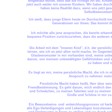
eingebläut wurde, dass das die richtige Art sei, Kin
jetzt auch weiter mit unseren Kindern. Wir haben durc
haben keine Realität dazu, wenn uns jetzt ges
Selbstbewusstsein
Ich weiß, dass junge Eltern heute im Durchschnitt m
Generationen vor ihnen. Das kommt ih
Ich möchte alle jene ansprechen, die bereits erkannt
bequeme Position zurückzuziehen, dass die anderen s
Die Arbeit mit dem "Inneren Kind", d.h. der persönl
lernen, wie ich es jetzt allen recht mache. Im Gegente
Glaubensmuster in mir vorhanden sind, meine unbe
darum, von meinem unbewältigten Gefühlsleben und 
zu haben und ni
Es liegt an mir, meine persönliche Macht, die ich in
Anspruch zu nehmen: mein
Persönliche Macht haben heißt, Herr über sei
Fremdbestimmung. Es geht darum, mich endlich den se
und Schwächen, zu meinen Talenten und zu meinen
Große und Schöne in mir zu 
Ein Bewusstseins- und -entwicklungsprozess ist harte 
alle Ego-Verteidigungen und Lebenslügen loszulassen,
und Denkmuster in Frage zu stellen und sie durch sol