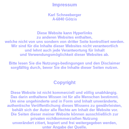
Impressum
Karl Schneeberger
A-6840 Götzis
Diese Website kann Hyperlinks
zu anderen Websites enthalten,
welche nicht von uns sondern von dritter Seite kontrolliert werden.
Wir sind für die Inhalte dieser Websites nicht verantwortlich
und lehnt auch jede Verantwortung für Inhalt
und Verwendungsmöglichkeit dieser Websites ab.
Bitte lesen Sie die Nutzungs-bedingungen und den Disclaimer
sorgfälltig durch, bevor Sie die Inhalte dieser Seiten nutzen.
Copyright
Diese
W
ebsite ist nicht kommerziell und völlig unabhängig.
Das darin enthaltene Wissen ist für alle Menschen bestimmt.
Um eine ungehinderte und in Form und Inhalt unveränderte,
authentische Veröffentlichung dieses Wissens zu gewährleisten,
behält sich d
er
Autor alle Rechte am Inhalt der
W
ebsite vor.
Die Seiten
dieser meiner
Website
können ausschließlich zur
privaten nichtkommerziellen Nutzung
unverändert zitiert, kopiert und frei weitergegeben werden,
unter Angabe der Quelle.