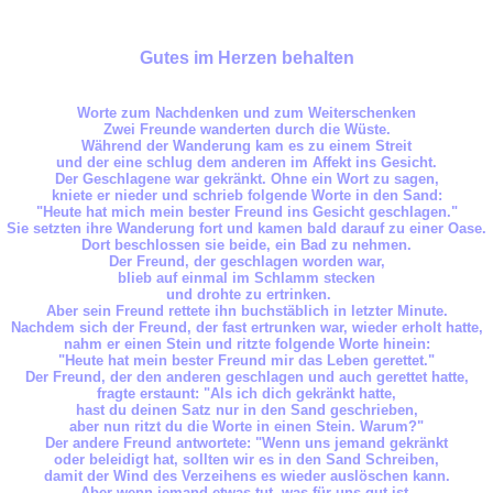
Gutes im Herzen behalten
Worte zum Nachdenken und zum Weiterschenken
Zwei Freunde wanderten durch die Wüste.
Während der Wanderung kam es zu einem Streit
und der eine schlug dem anderen im Affekt ins Gesicht.
Der Geschlagene war gekränkt. Ohne ein Wort zu sagen,
kniete er nieder und schrieb folgende Worte in den Sand:
"Heute hat mich mein bester Freund ins Gesicht geschlagen."
Sie setzten ihre Wanderung fort und kamen bald darauf zu einer Oase.
Dort beschlossen sie beide, ein Bad zu nehmen.
Der Freund, der geschlagen worden war,
blieb auf einmal im Schlamm stecken
und drohte zu ertrinken.
Aber sein Freund rettete ihn buchstäblich in letzter Minute.
Nachdem sich der Freund, der fast ertrunken war, wieder erholt hatte,
nahm er einen Stein und ritzte folgende Worte hinein:
"Heute hat mein bester Freund mir das Leben gerettet."
Der Freund, der den anderen geschlagen und auch gerettet hatte,
fragte erstaunt: "Als ich dich gekränkt hatte,
hast du deinen Satz nur in den Sand geschrieben,
aber nun ritzt du die Worte in einen Stein. Warum?"
Der andere Freund antwortete: "Wenn uns jemand gekränkt
oder beleidigt hat, sollten wir es in den Sand Schreiben,
damit der Wind des Verzeihens es wieder auslöschen kann.
Aber wenn jemand etwas tut, was für uns gut ist,