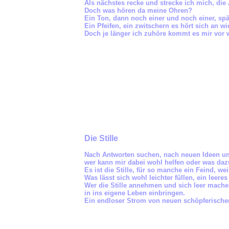
Als nächstes recke und strecke ich mich, di
Doch was hören da meine Ohren?
Ein Ton, dann noch einer und noch einer, sp
Ein Pfeifen, ein zwitschern es hört sich an w
Doch je länger ich zuhöre kommt es mir vor 
Die Stille
Nach Antworten suchen, nach neuen Ideen un
wer kann mir dabei wohl helfen oder was da
Es ist die Stille, für so manche ein Feind, we
Was lässt sich wohl leichter füllen, ein leere
Wer die Stille annehmen und sich leer machen 
in ins eigene Leben einbringen.
Ein endloser Strom von neuen schöpferisch