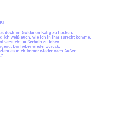
ig
es
doch im Goldenen Käfig zu hocken.
d ich weiß auch
,
wie ich in ihm zurecht komme.
l versucht
,
au
ß
erhalb zu leben.
ngend, bin lieber wieder zurück.
zieht es mich immer wieder nach Au
ß
en,
t?