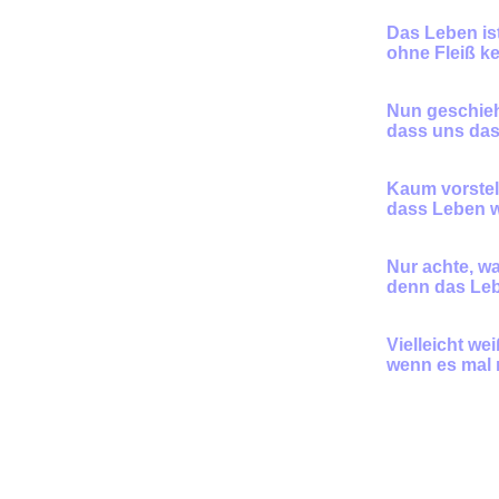
Das Leben is
ohne Fleiß ke
Nun geschieh
dass uns das
Kaum vorstel
dass Leben w
Nur achte
,
wa
denn das Lebe
Vielleicht wei
wenn
e
s mal 