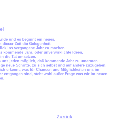
el
 Ende und es beginnt ein neues.
 dieser Zeit die Gelegenheit,
ick ins vergangene Jahr zu machen.
a
s kommende Jahr
,
oder unverwirklichte Ideen,
in die Tat umsetzen.
es uns jeden möglich
,
da
ß
kommende Jahr zu umarmen
ige neue Schritte, zu sich selbst und auf andere zuzugehen.
ich erkennt
,
was für Chancen und Möglichkeiten uns im
r entgangen sind, steht wohl au
ß
er Frage was wir im neuen
en.
Zurück