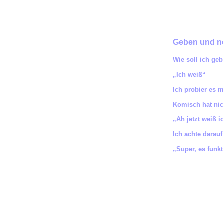
Geben und 
Wie soll ich ge
„Ich weiß“
Ich probier es 
Komisch hat nich
„Ah jetzt weiß i
Ich achte darau
„Super, es funk