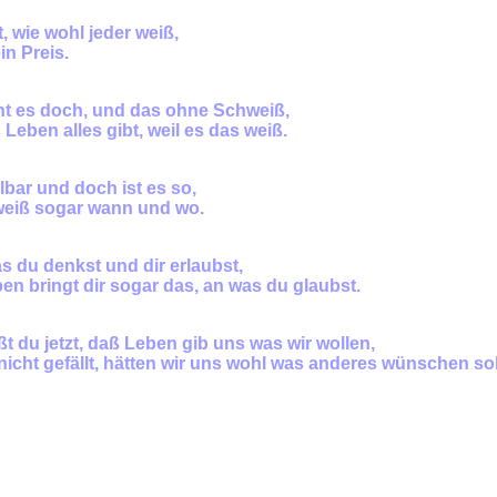
t
,
wie wohl jeder weiß,
in Preis.
t es doch, und das ohne Schweiß,
 Leben alles gibt
,
weil es das weiß.
lbar und doch ist
e
s so,
eiß sogar wann und wo.
s du denkst und dir erlaubst,
n bringt dir sogar das, an was du glaubst.
ßt du jetzt
,
da
ß
Leben gib uns was wir wollen,
nicht gefällt, hätten wir uns wohl was anderes wünschen sol