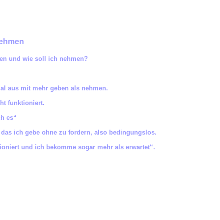
nehmen
ben und wie soll ich nehmen?
mal aus mit mehr geben als nehmen.
t funktioniert.
ch es“
f das ich gebe ohne zu fordern, also bedingungslos.
tioniert und ich bekomme sogar mehr als erwartet“.