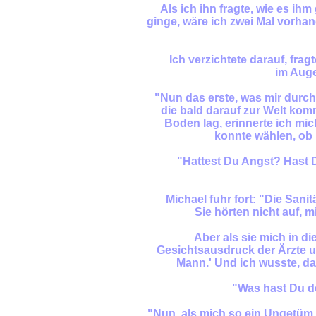
Als ich ihn fragte, wie es ih
ginge, wäre ich zwei Mal vorh
Ich verzichtete darauf, fra
im Auge
"Nun das erste, was mir durch
die bald darauf zur Welt kom
Boden lag, erinnerte ich mic
konnte wählen, ob 
"Hattest Du Angst? Hast 
Michael fuhr fort: "Die Sanit
Sie hörten nicht auf, m
Aber als sie mich in d
Gesichtsausdruck der Ärzte un
Mann.' Und ich wusste, das
"Was hast Du de
"Nun, als mich so ein Ungetüm