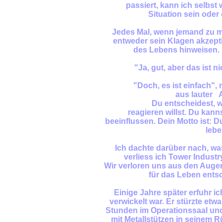
passiert, kann ich selbst
Situation sein oder 
Jedes Mal, wenn jemand zu m
entweder sein Klagen akzepti
des Lebens hinweisen. I
"Ja, gut, aber das ist 
"Doch, es ist einfach",
aus lauter 
Du entscheidest, w
reagieren willst. Du kan
beeinflussen. Dein Motto ist: 
lebe
Ich dachte darüber nach, was
verliess ich Tower Indust
Wir verloren uns aus den Augen,
für das Leben entsc
Einige Jahre später erfuhr i
verwickelt war. Er stürzte et
Stunden im Operationssaal und
mit Metallstützen in seinem