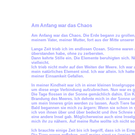
Am Anfang war das Chaos
Am Anfang war das Chaos. Die Erde begann zu grollen, 
meinem Vater, meiner Mutter, fort aus der Mitte unserer
Lange Zeit trieb ich im endlosen Ozean. Stürme waren 
überstanden habe, ohne zu zerbersten.
Dann kehrte Stille ein. Die Elemente beruhigten sich. Ni
vielleicht.
Ich trieb nicht mehr auf den Weiten der Meere. Ich wa
mein natürliches Element sind. Ich war allein. Ich hatt
meiner Einsamkeit Gefallen.
In meiner Kindheit war ich in einer kleinen Inselgrup
um diese enge Verbindung aufzubrechen. Nun war es g
Die Tage flossen in der Sonne gemächlich dahin. Ein Kor
Brandung des Meeres. Ich dehnte mich in der Sonne un
um mein Inneres grün werden zu lassen. Auch Tiere fand
Bald begannen sie mich zu ärgern: Wenn sie schon in
ich von ihnen über und über bedeckt und ihre Schreie s
eine andere Insel gab. Möglicherweise auch eine Inselg
mich ihr zu nähern. Auf meine Ruhe wollte ich nicht so
Ich brauchte einige Zeit bis ich begriff, dass ich in Ei
Die Tiere waren geflohen, weil meine einst so üppige P