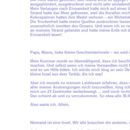
ausgeplündert, ausgetrocknet und nicht sehr einladend
Mein Verlangen nach Einsamkeit hatte mich auf einen f
Strand hatte das Meer gefressen, weil die Korallen mi
Kokospalmen hatten ihre Wedel verloren – ein Wirbelstu
Die Trockenheit hatte meine Quellen austrocknen lass
unansehnlich inmitten des Ozeans. Und wenn ich so rec
an meinem Strand gelandet und hatte meine Erde mit de
Einsamkeit teuer!
Papa, Mama, liebe kleine Geschwisterinseln – wo seid 
Mein Kummer wurde so überwältigend, dass ich beschl
machen. Und selbst wenn ich meine Verwandten nicht fin
und es um Hilfe bitten. Ich würde mich klug an sein Ö
kleine Insel aus dem Tertiär, die ich war!
Aber ich musste zu meinem Leidwesen erfahren, dass m
aller meiner Anstrengungen mich loszureißen, hing ic
mich um 23 Zentimeter weiterbewegt … und noch nicht e
Das scheint ab und zu vorzukommen. So etwa alle 30.0
Also warte ich. Allein.
**
Niemand ist eine Insel. Wir alle brauchen die anderen,